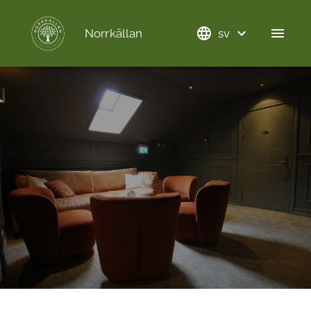
Norrkällan
sv