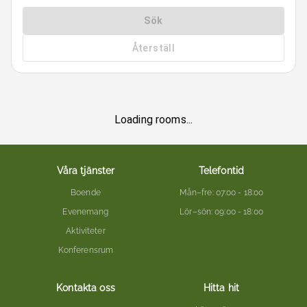
Sök
Återställ
Loading rooms...
Våra tjänster
Telefontid
Boende
Mån–fre
: 07:00 - 18:00
Evenemang
Lör–sön
: 09:00 - 18:00
Aktiviteter
Konferensrum
Kontakta oss
Hitta hit