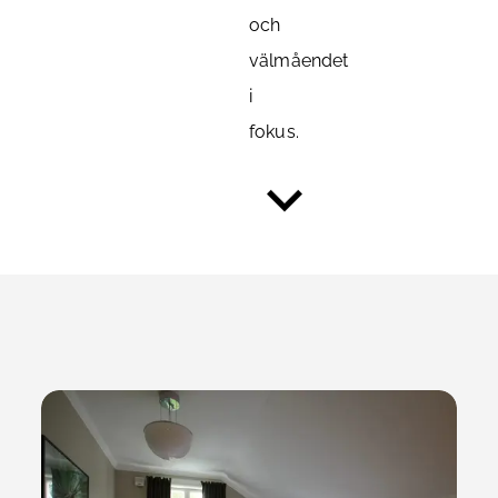
och
välmåendet
i
fokus.