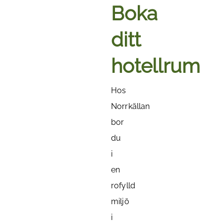
Boka
ditt
hotellrum
Hos
Norrkällan
bor
du
i
en
rofylld
miljö
i