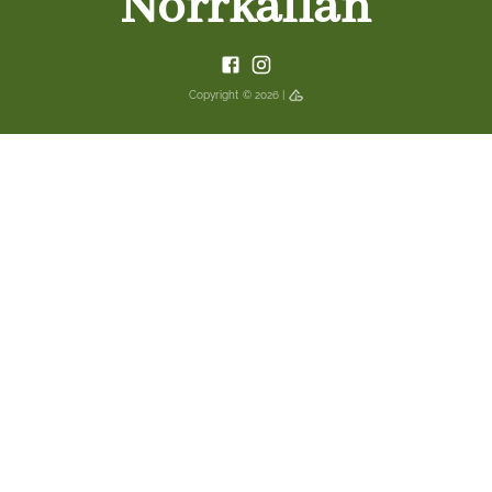
Norrkällan
Copyright ©
2026
|