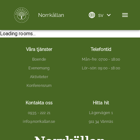
Norrkällan
sv
Loading rooms...
Våra tjänster
Telefontid
Boende
Mån–fre
: 07:00 - 18:00
Evenemang
Lör–sön
: 09:00 - 18:00
Aktiviteter
Konferensrum
Kontakta oss
Hitta hit
0935 - 222 21
Lägervägen 1
info@norrkallan.se
911 34 Vännäs